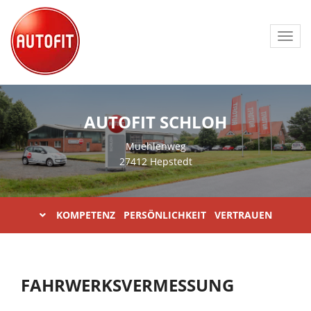
Toggl
navig
AUTOFIT SCHLOH
Muehlenweg
27412 Hepstedt
KOMPETENZ PERSÖNLICHKEIT VERTRAUEN
FAHRWERKSVERMESSUNG